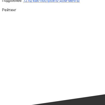
Подробнее:
72.ru/как-построить-дом-мечты
Рейтинг