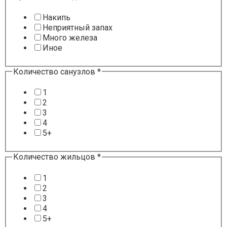
Накипь
Неприятный запах
Много железа
Иное
Отопление
Количество санузлов
*
Анализ
санузлов
1
2
3
4
5+
Количество жильцов
*
1
2
3
4
5+