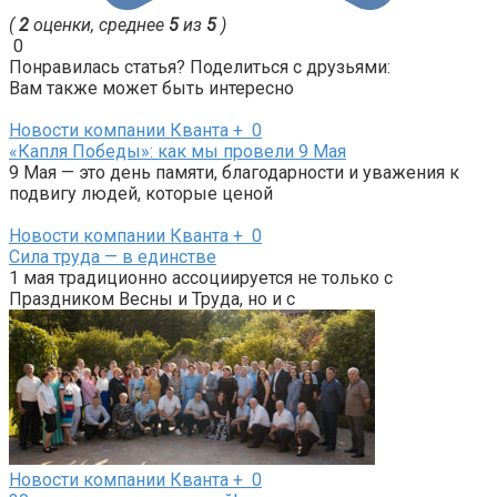
(
2
оценки, среднее
5
из
5
)
0
Понравилась статья? Поделиться с друзьями:
Вам также может быть интересно
Новости компании Кванта +
0
«Капля Победы»: как мы провели 9 Мая
9 Мая — это день памяти, благодарности и уважения к
подвигу людей, которые ценой
Новости компании Кванта +
0
Сила труда — в единстве
1 мая традиционно ассоциируется не только с
Праздником Весны и Труда, но и с
Новости компании Кванта +
0