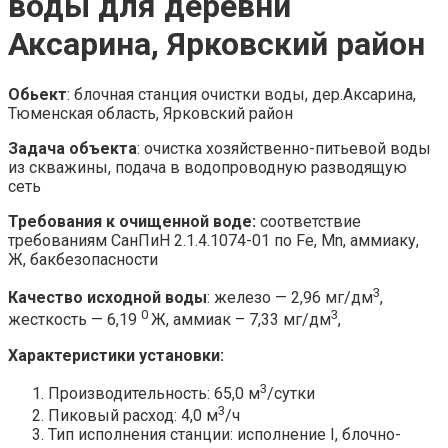
воды для деревни
Аксарина, Ярковский район
Обьект
: блочная станция очистки воды, дер.Аксарина,
Тюменская область, Ярковский район
Задача объекта
: очистка хозяйственно-питьевой воды
из скважины, подача в водопроводную разводящую
сеть
Требования к очищенной воде:
соответствие
требованиям СанПиН 2.1.4.1074-01 по Fe, Mn, аммиаку,
Ж, бакбезопасности
3
Качество исходной воды
: железо — 2,96 мг/дм
,
0
3
жесткость — 6,19
Ж, аммиак – 7,33 мг/дм
,
Характеристики установки:
3
Производительность: 65,0 м
/сутки
3
Пиковый расход: 4,0 м
/ч
Тип исполнения станции: исполнение I, блочно-