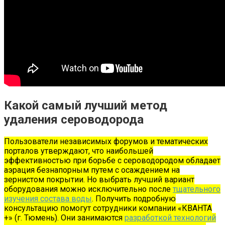
Какой самый лучший метод
удаления сероводорода
Пользователи независимых форумов и тематических
порталов утверждают, что наибольшей
эффективностью при борьбе с сероводородом обладает
аэрация безнапорным путем с осаждением на
зернистом покрытии. Но выбрать лучший вариант
оборудования можно исключительно после
тщательного
изучения состава воды
.
Получить подробную
консультацию помогут сотрудники компании «КВАНТА
+» (г. Тюмень).
Они занимаются
разработкой технологий